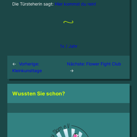
Die Türsteherin sagt:
Hier kommst du rein!
1x / Jahr
←
Vorherige:
Nächste:
Flower Fight Club
Kleinkunsttage
→
Wussten Sie schon?