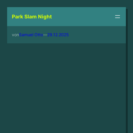
Zum
Inhalt
Park Slam Night
springen
von
Samuel Otto
—
29.12.2025