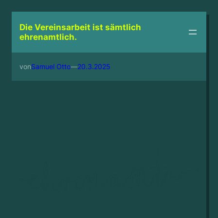
Zum
Inhalt
Die Vereinsarbeit ist sämtlich
springen
ehrenamtlich.
von
Samuel Otto
—
20.3.2025