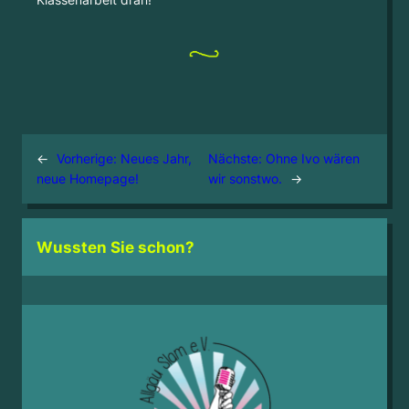
←
Vorherige:
Neues Jahr,
Nächste:
Ohne Ivo wären
neue Homepage!
wir sonstwo.
→
Wussten Sie schon?