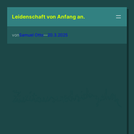
Zum
Inhalt
Leidenschaft von Anfang an.
springen
von
Samuel Otto
—
20.3.2025