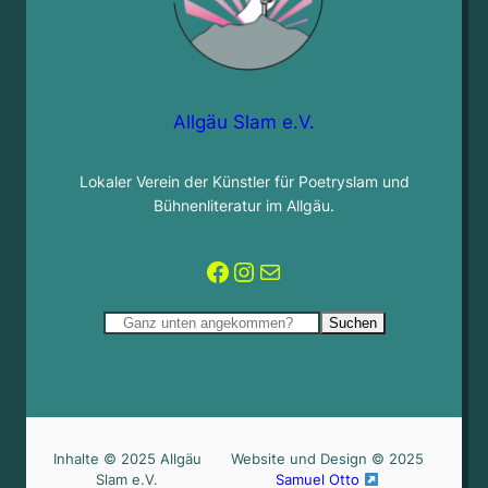
Allgäu Slam e.V.
Lokaler Verein der Künstler für Poetryslam und
Bühnenliteratur im Allgäu.
Facebook
Instagram
Mail
Suchen
Suchen
Inhalte © 2025 Allgäu
Website und Design © 2025
Slam e.V.
Samuel Otto